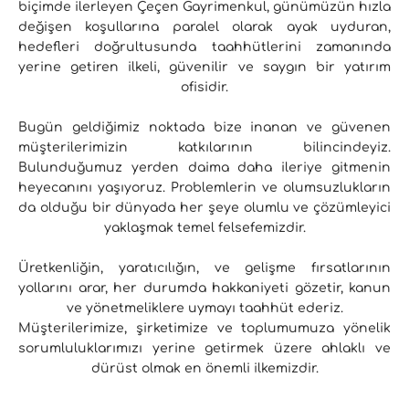
biçimde ilerleyen Çeçen Gayrimenkul, günümüzün hızla
değişen koşullarına paralel olarak ayak uyduran,
hedefleri doğrultusunda taahhütlerini zamanında
yerine getiren ilkeli, güvenilir ve saygın bir yatırım
ofisidir.
Bugün geldiğimiz noktada bize inanan ve güvenen
müşterilerimizin katkılarının bilincindeyiz.
Bulunduğumuz yerden daima daha ileriye gitmenin
heyecanını yaşıyoruz. Problemlerin ve olumsuzlukların
da olduğu bir dünyada her şeye olumlu ve çözümleyici
yaklaşmak temel felsefemizdir.
Üretkenliğin, yaratıcılığın, ve gelişme fırsatlarının
yollarını arar, her durumda hakkaniyeti gözetir, kanun
ve yönetmeliklere uymayı taahhüt ederiz.
Müşterilerimize, şirketimize ve toplumumuza yönelik
sorumluluklarımızı yerine getirmek üzere ahlaklı ve
dürüst olmak en önemli ilkemizdir.