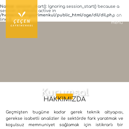
Notice
: session_start(): Ignoring session_start() because a
session is already active in
/home/cecengayrimenkul/public_html/oge/dil/dil.php
on
line
3
menü
Kurumsal
HAKKIMIZDA
Geçmişten bugüne kadar gerek teknik altyapısı,
gerekse isabetli analizler ile sektörde fark yaratmak ve
koşulsuz memnuniyet sağlamak için istikrarlı bir